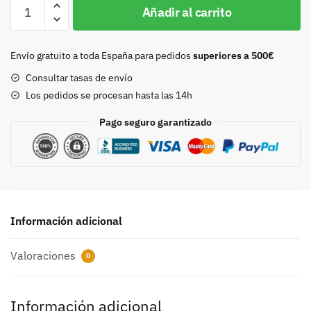
Chapón
Añadir al carrito
Rey
de
reyes
Envío gratuito a toda España para pedidos
superiores a 500€
Oro
Consultar tasas de envío
viejo
Los pedidos se procesan hasta las 14h
40mm.
cantidad
Pago seguro garantizado
Información adicional
Valoraciones
0
Información adicional