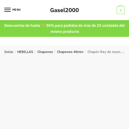
Skip
Skip
Gasel2000
to
to
MENU
0
navigation
content
Descuentos de hasta
50% para pedidos de más de 25 unidades del
mismo producto
Inicio
/
HEBILLAS
/
Chapones
/
Chapones 40mm
/
Chapón Rey de reyes Oro viejo 40mm.