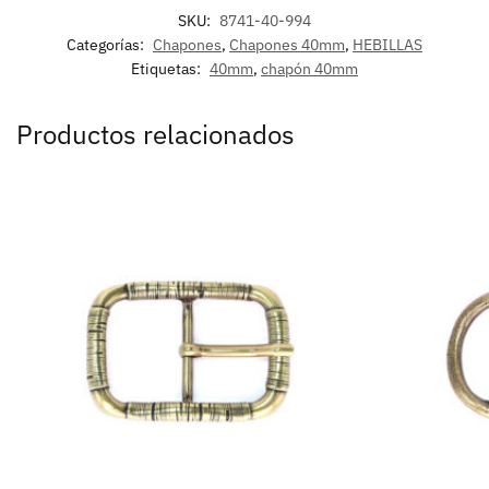
SKU:
8741-40-994
Categorías:
Chapones
,
Chapones 40mm
,
HEBILLAS
Etiquetas:
40mm
,
chapón 40mm
Productos relacionados