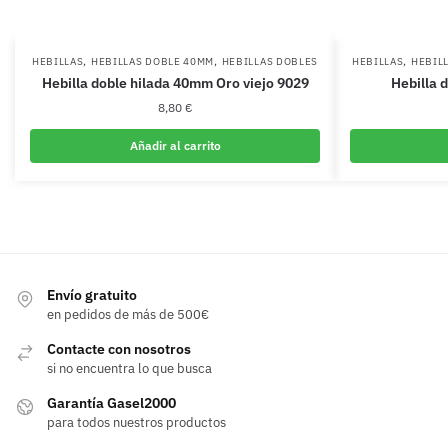
,
,
,
HEBILLAS
HEBILLAS DOBLE 40MM
HEBILLAS DOBLES
HEBILLAS
HEBIL
Hebilla doble hilada 40mm Oro viejo 9029
Hebilla d
8,80
€
Añadir al carrito
Envío gratuito
en pedidos de más de 500€
Contacte con nosotros
si no encuentra lo que busca
Garantía Gasel2000
para todos nuestros productos