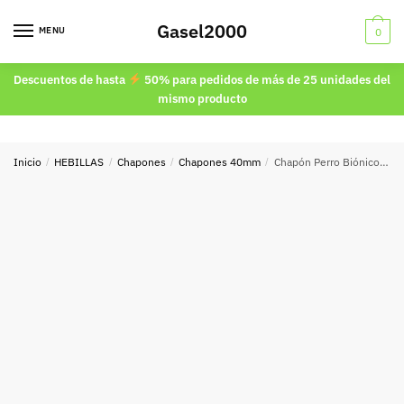
Skip
Skip
Gasel2000
to
to
MENU
0
navigation
content
Descuentos de hasta
50% para pedidos de más de 25 unidades del
mismo producto
Inicio
/
HEBILLAS
/
Chapones
/
Chapones 40mm
/
Chapón Perro Biónico 40mm.