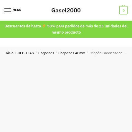
Skip
Skip
Gasel2000
to
to
MENU
0
navigation
content
Descuentos de hasta
50% para pedidos de más de 25 unidades del
mismo producto
Inicio
/
HEBILLAS
/
Chapones
/
Chapones 40mm
/
Chapón Green Stone 40mm 9113