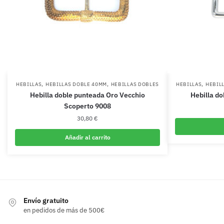
,
,
,
HEBILLAS
HEBILLAS DOBLE 40MM
HEBILLAS DOBLES
HEBILLAS
HEBIL
Hebilla doble punteada Oro Vecchio
Hebilla d
Scoperto 9008
30,80
€
Añadir al carrito
Envío gratuito
en pedidos de más de 500€