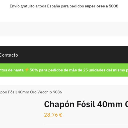
Envío gratuito a toda España para pedidos
superiores a 500€
Contacto
tos de hasta
50% para pedidos de más de 25 unidades del mismo 
pón Fósil 40mm Oro Vecchio 9086
Chapón Fósil 40mm 
28,76
€