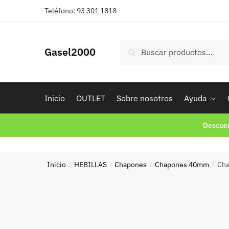
Skip
Skip
Teléfono: 93 301 1818
to
to
navigation
content
Buscar
Buscar
Gasel2000
por:
Inicio
OUTLET
Sobre nosotros
Ayuda
Descuen
Inicio
HEBILLAS
Chapones
Chapones 40mm
Cha
/
/
/
/