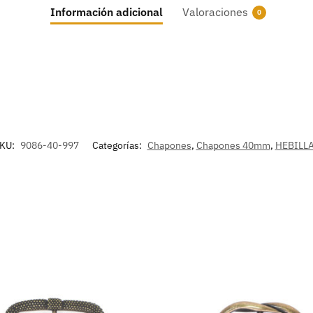
Información adicional
Valoraciones
0
KU:
9086-40-997
Categorías:
Chapones
,
Chapones 40mm
,
HEBILL