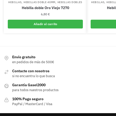
,
,
,
HEBILLAS
HEBILLAS DOBLE 40MM
HEBILLAS DOBLES
HEBILLAS
HEBIL
Hebilla doble Oro Viejo 7270
Hebil
6,80
€
Añadir al carrito
Envío gratuito
en pedidos de más de 500€
Contacte con nosotros
si no encuentra lo que busca
Garantía Gasel2000
para todos nuestros productos
100% Pago seguro
PayPal / MasterCard / Visa