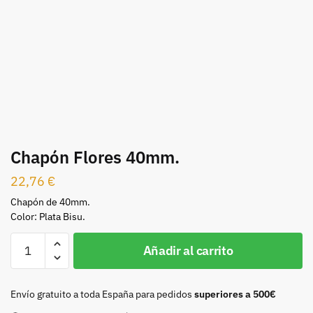
Chapón Flores 40mm.
22,76
€
Chapón de 40mm.
Color: Plata Bisu.
Chapón
Añadir al carrito
Flores
40mm.
cantidad
Envío gratuito a toda España para pedidos
superiores a 500€