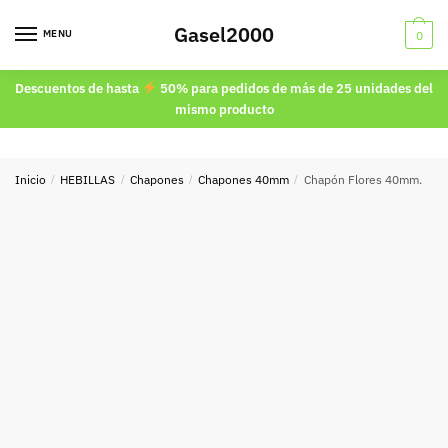
Skip
Skip
Gasel2000
to
to
MENU
0
navigation
content
Descuentos de hasta
50% para pedidos de más de 25 unidades del
mismo producto
Inicio
/
HEBILLAS
/
Chapones
/
Chapones 40mm
/
Chapón Flores 40mm.