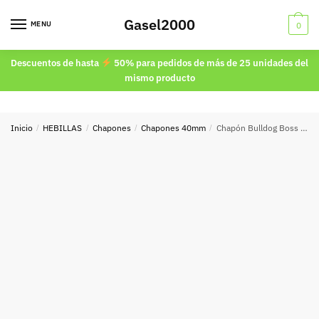
Skip
Skip
Gasel2000
to
to
MENU
0
navigation
content
Descuentos de hasta
50% para pedidos de más de 25 unidades del
mismo producto
Inicio
/
HEBILLAS
/
Chapones
/
Chapones 40mm
/
Chapón Bulldog Boss 40mm.