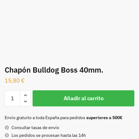
Chapón Bulldog Boss 40mm.
15,80
€
Chapón
Añadir al carrito
Bulldog
Boss
40mm.
Envío gratuito a toda España para pedidos
superiores a 500€
cantidad
Consultar tasas de envío
Los pedidos se procesan hasta las 14h