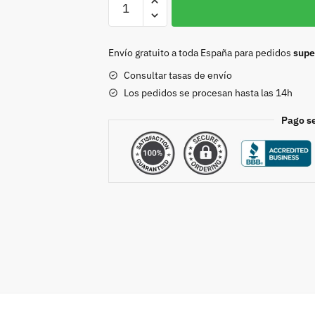
Buho
40mm.
Plata
Envío gratuito a toda España para pedidos
supe
Bisu
Consultar tasas de envío
cantidad
Los pedidos se procesan hasta las 14h
Pago s