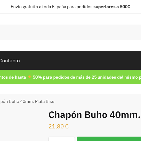
Envío gratuito a toda España para pedidos
superiores a 500€
Contacto
tos de hasta
50% para pedidos de más de 25 unidades del mismo 
pón Buho 40mm. Plata Bisu
Chapón Buho 40mm. 
21,80
€
Chapón