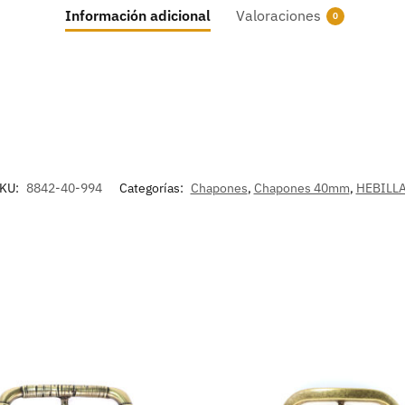
Información adicional
Valoraciones
0
KU:
8842-40-994
Categorías:
Chapones
,
Chapones 40mm
,
HEBILL