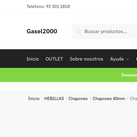
Skip
Skip
Teléfono: 93 301 1818
to
to
navigation
content
Buscar
Buscar
Gasel2000
por:
Inicio
OUTLET
Sobre nosotros
Ayuda
Descuen
Inicio
HEBILLAS
Chapones
Chapones 40mm
Cha
/
/
/
/