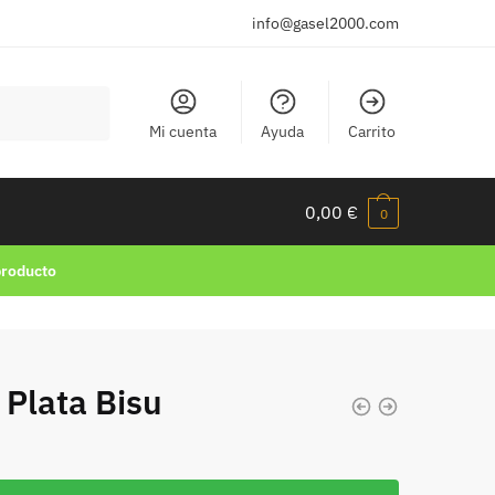
info@gasel2000.com
Mi cuenta
Ayuda
Carrito
0,00
€
0
producto
Plata Bisu