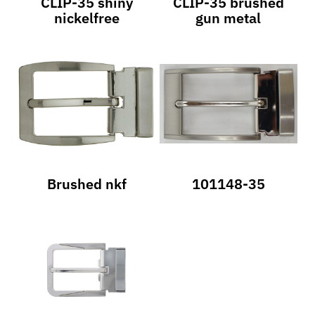
CLIP-35 shiny
CLIP-35 brushed
nickelfree
gun metal
Brushed nkf
101148-35