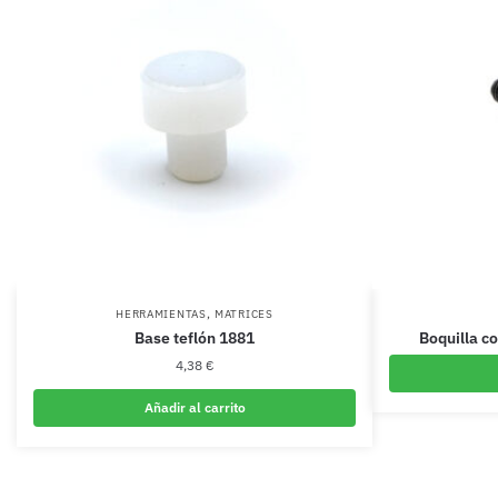
,
HERRAMIENTAS
MATRICES
Base teflón 1881
Boquilla c
4,38
€
Añadir al carrito