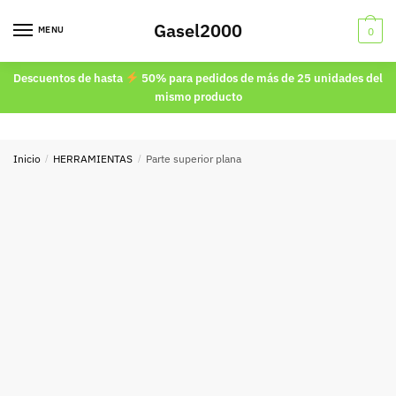
Skip
Skip
Gasel2000
to
to
MENU
0
navigation
content
Descuentos de hasta
50% para pedidos de más de 25 unidades del
mismo producto
Inicio
/
HERRAMIENTAS
/
Parte superior plana