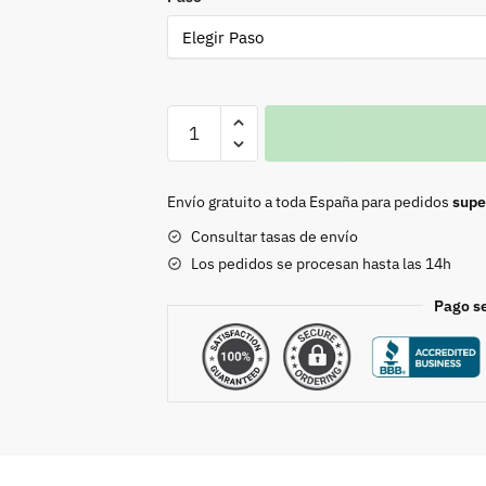
Mosquetón
oro
viejo
8988
Envío gratuito a toda España para pedidos
supe
cantidad
Consultar tasas de envío
Los pedidos se procesan hasta las 14h
Pago s