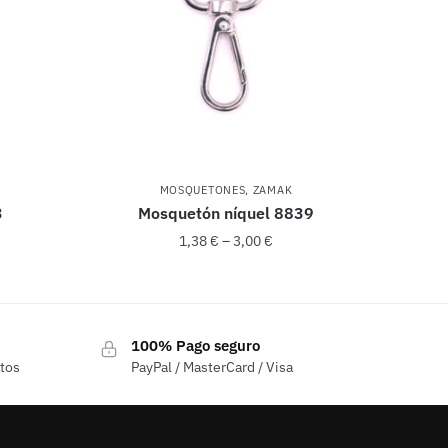
MOSQUETONES
,
ZAMAK
3
Mosquetón níquel 8839
1,38
€
–
3,00
€
Este
producto
100% Pago seguro
tiene
ctos
PayPal / MasterCard / Visa
múltiples
variantes.
Las