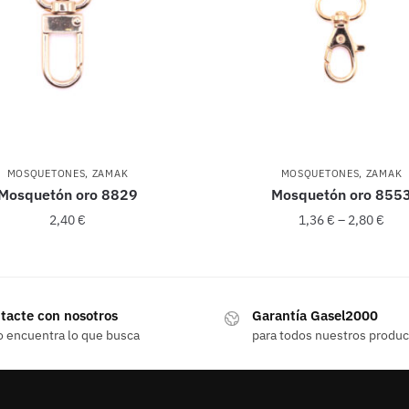
MOSQUETONES
,
ZAMAK
MOSQUETONES
,
ZAMAK
Mosquetón oro 8829
Mosquetón oro 855
2,40
€
1,36
€
–
2,80
€
Este
producto
tacte con nosotros
Garantía Gasel2000
tiene
o encuentra lo que busca
para todos nuestros produ
múltiples
variantes.
Las