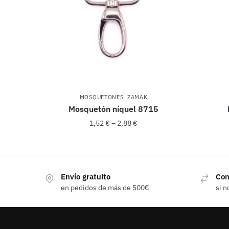
MOSQUETONES
,
ZAMAK
Mosquetón níquel 8715
1,52
€
–
2,88
€
Este
producto
Envío gratuito
Con
tiene
en pedidos de más de 500€
si n
múltiples
variantes.
Las