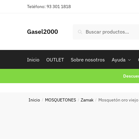
Skip
Skip
Teléfono: 93 301 1818
to
to
navigation
content
Buscar
Buscar
Gasel2000
por:
Inicio
OUTLET
Sobre nosotros
Ayuda
Descuen
Inicio
MOSQUETONES
Zamak
Mosquetón oro viejo
/
/
/