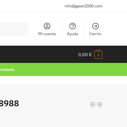
info@gasel2000.com
Mi cuenta
Ayuda
Carrito
0,00
€
0
producto
 8988