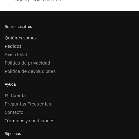
página
de
producto
Sobre nosotros
Quiénes somos
Pedidos
Aviso legal
Política de privacidad
Política de devoluciones
Ayuda
Mi Cuenta
Preguntas Frecuentes
Contacto
Términos y condiciones
Síguenos