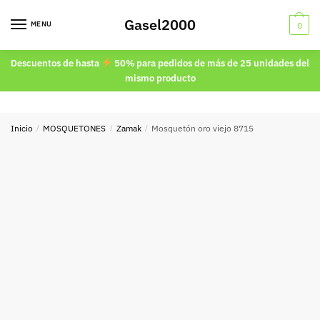
Skip
Skip
Gasel2000
to
to
MENU
0
navigation
content
Descuentos de hasta
50% para pedidos de más de 25 unidades del
mismo producto
Inicio
/
MOSQUETONES
/
Zamak
/
Mosquetón oro viejo 8715