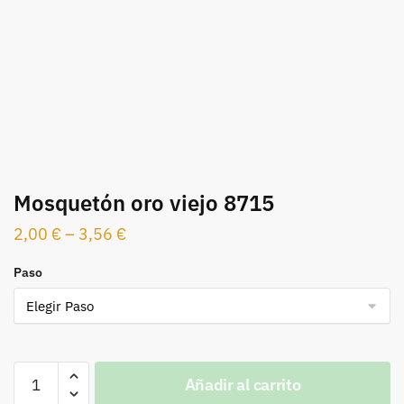
Mosquetón oro viejo 8715
2,00
€
–
3,56
€
Paso
Mosquetón
Añadir al carrito
oro