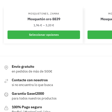
,
MOSQUETONES
ZAMAK
MO
Mosquetón oro 8839
Mosque
1,96
€
–
3,20
€
Seleccionar opciones
Este
producto
tiene
múltiples
variantes.
Envío gratuito
en pedidos de más de 500€
Las
opciones
Contacte con nosotros
se
si no encuentra lo que busca
pueden
Garantía Gasel2000
elegir
para todos nuestros productos
en
100% Pago seguro
la
PayPal / MasterCard / Visa