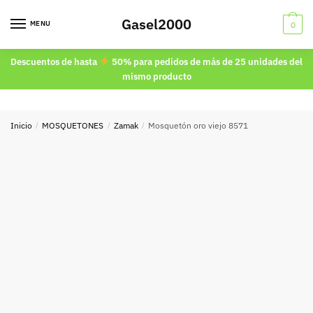
Skip
Skip
Gasel2000
to
to
MENU
0
navigation
content
Descuentos de hasta
50% para pedidos de más de 25 unidades del
mismo producto
Inicio
/
MOSQUETONES
/
Zamak
/
Mosquetón oro viejo 8571