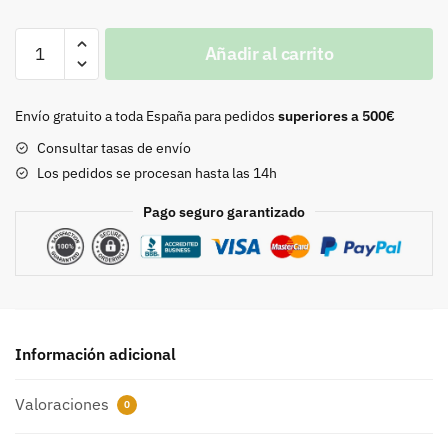
Mosquetón
Añadir al carrito
oro
viejo
8571
Envío gratuito a toda España para pedidos
superiores a 500€
cantidad
Consultar tasas de envío
Los pedidos se procesan hasta las 14h
Pago seguro garantizado
Información adicional
Valoraciones
0