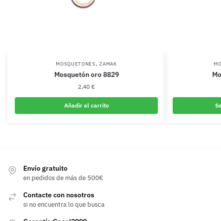
,
MOSQUETONES
ZAMAK
MO
Mosquetón oro 8829
Mo
2,40
€
Añadir al carrito
Se
Envío gratuito
en pedidos de más de 500€
Contacte con nosotros
si no encuentra lo que busca