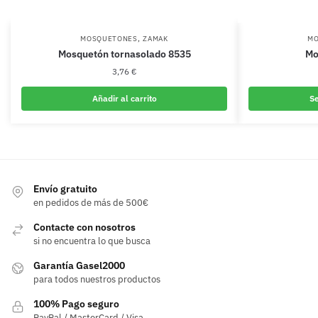
,
MOSQUETONES
ZAMAK
MO
Mosquetón tornasolado 8535
Mo
3,76
€
Añadir al carrito
Se
Envío gratuito
en pedidos de más de 500€
Contacte con nosotros
si no encuentra lo que busca
Garantía Gasel2000
para todos nuestros productos
100% Pago seguro
PayPal / MasterCard / Visa