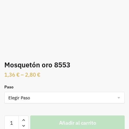
Mosquetón oro 8553
1,36
€
–
2,80
€
Paso
Mosquetón
Añadir al carrito
oro