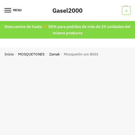
Skip
Skip
Gasel2000
to
to
MENU
0
navigation
content
Descuentos de hasta
50% para pedidos de más de 25 unidades del
mismo producto
Inicio
/
MOSQUETONES
/
Zamak
/
Mosquetón oro 8553