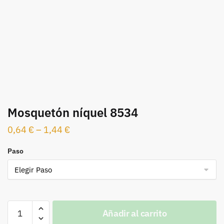
Mosquetón níquel 8534
0,64
€
–
1,44
€
Paso
Mosquetón
Añadir al carrito
níquel