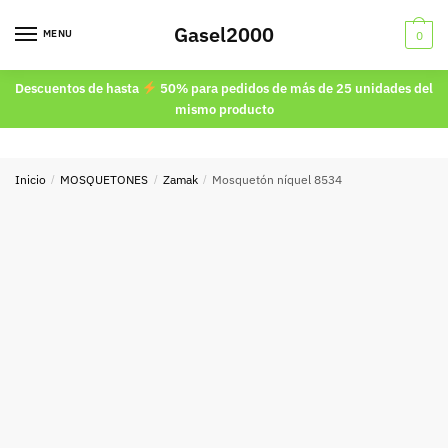
Skip
Skip
Gasel2000
to
to
MENU
0
navigation
content
Descuentos de hasta
50% para pedidos de más de 25 unidades del
mismo producto
Inicio
/
MOSQUETONES
/
Zamak
/
Mosquetón níquel 8534