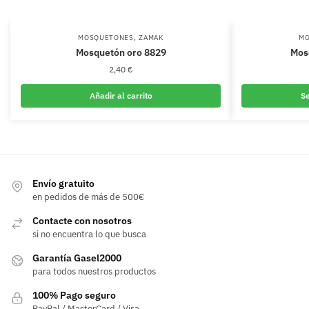
,
MOSQUETONES
ZAMAK
MO
Mosquetón oro 8829
Mos
2,40
€
Añadir al carrito
Se
Envío gratuito
en pedidos de más de 500€
Contacte con nosotros
si no encuentra lo que busca
Garantía Gasel2000
para todos nuestros productos
100% Pago seguro
PayPal / MasterCard / Visa