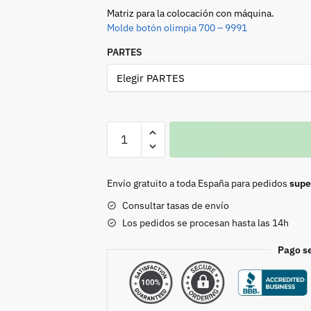
Matriz para la colocación con máquina.
Molde botón olimpia 700 – 9991
PARTES
BROCHE
OLIMPIA
700
CALOTE
Envío gratuito a toda España para pedidos
supe
17mm.
Consultar tasas de envío
PAVONADO
Los pedidos se procesan hasta las 14h
cantidad
Pago s