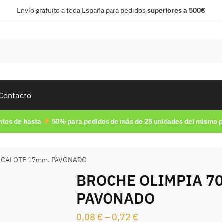
Envío gratuito a toda España para pedidos
superiores a 500€
Contacto
tos de hasta
50% para pedidos de más de 25 unidades del mismo 
0 CALOTE 17mm. PAVONADO
BROCHE OLIMPIA 7
PAVONADO
0,08
€
–
0,72
€