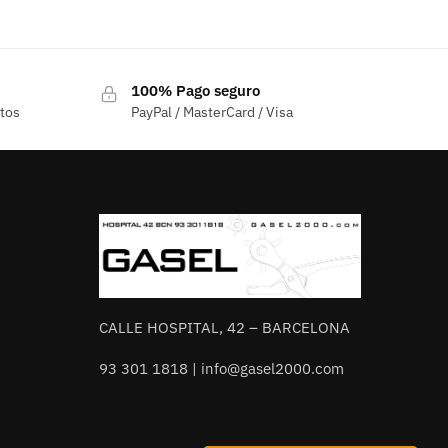
Este
producto
tiene
100% Pago seguro
múltiples
ctos
PayPal / MasterCard / Visa
variantes.
Las
opciones
se
pueden
elegir
en
la
página
CALLE HOSPITAL, 42 – BARCELONA
de
93 301 1818 | info@gasel2000.com
producto