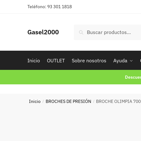
Skip
Skip
Teléfono: 93 301 1818
to
to
navigation
content
Buscar
Buscar
Gasel2000
por:
Inicio
OUTLET
Sobre nosotros
Ayuda
Descuen
Inicio
BROCHES DE PRESIÓN
BROCHE OLIMPIA 70
/
/