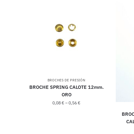
BROCHES DE PRESIÓN
BROCHE SPRING CALOTE 12mm.
ORO
0,08
€
–
0,56
€
BROC
CA
Este
producto