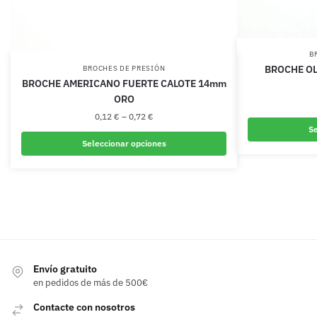
B
BROCHE OL
BROCHES DE PRESIÓN
BROCHE AMERICANO FUERTE CALOTE 14mm
ORO
0,12
€
–
0,72
€
Se
Seleccionar opciones
Este
producto
tiene
múltiples
variantes.
Las
opciones
Envío gratuito
en pedidos de más de 500€
se
pueden
Contacte con nosotros