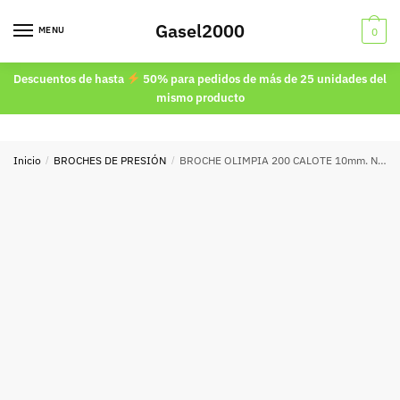
Skip
Skip
Gasel2000
to
to
MENU
0
navigation
content
Descuentos de hasta
50% para pedidos de más de 25 unidades del
mismo producto
Inicio
/
BROCHES DE PRESIÓN
/
BROCHE OLIMPIA 200 CALOTE 10mm. NIQUEL