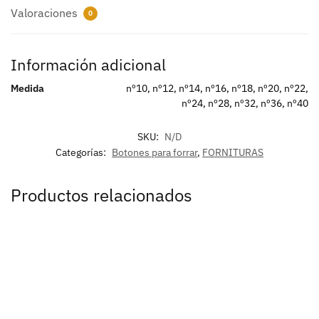
Valoraciones
0
Información adicional
Medida
nº10, nº12, nº14, nº16, nº18, nº20, nº22,
nº24, nº28, nº32, nº36, nº40
SKU:
N/D
Categorías:
Botones para forrar
,
FORNITURAS
Productos relacionados