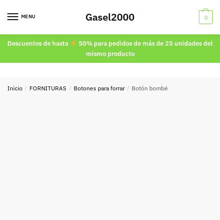
Skip
Skip
Gasel2000
to
to
MENU
0
navigation
content
Descuentos de hasta
50% para pedidos de más de 25 unidades del
mismo producto
Inicio
/
FORNITURAS
/
Botones para forrar
/
Botón bombé