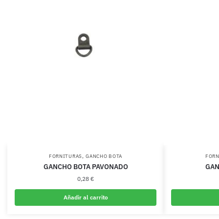
,
FORNITURAS
GANCHO BOTA
FORN
GANCHO BOTA PAVONADO
GAN
0,28
€
Añadir al carrito