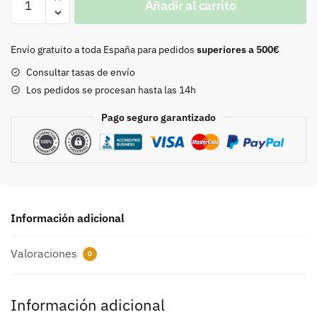
Añadir al carrito
de
hierro
bañada
Envío gratuito a toda España para pedidos
superiores a 500€
en
Consultar tasas de envío
níquel
Los pedidos se procesan hasta las 14h
-
9528
Pago seguro garantizado
cantidad
Información adicional
Valoraciones
0
Información adicional