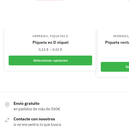
,
HERRAJES
PIQUETAS D
HERRAJES
Piqueta en D níquel
Piqueta rect
0,12
€
–
0,52
€
Seleccionar opciones
Se
Este
producto
tiene
múltiples
variantes.
Envío gratuito
Las
en pedidos de más de 500€
opciones
se
Contacte con nosotros
pueden
si no encuentra lo que busca