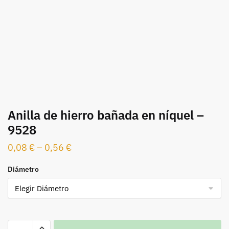
Anilla de hierro bañada en níquel –
9528
0,08
€
–
0,56
€
Diámetro
Anilla