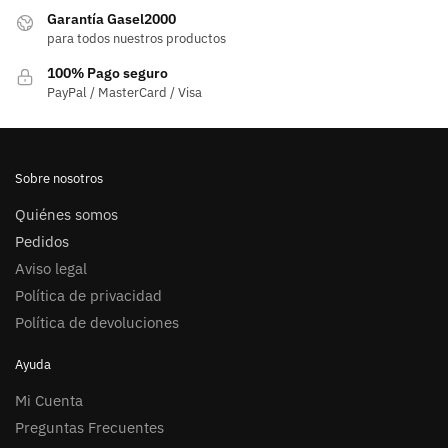
elegir
Garantía Gasel2000
en
para todos nuestros productos
la
100% Pago seguro
página
PayPal / MasterCard / Visa
de
producto
Sobre nosotros
Quiénes somos
Pedidos
Aviso legal
Política de privacidad
Política de devoluciones
Ayuda
Mi Cuenta
Preguntas Frecuentes