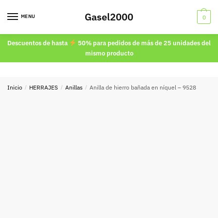
Skip
Skip
Gasel2000
to
to
MENU
0
navigation
content
Descuentos de hasta
50% para pedidos de más de 25 unidades del
mismo producto
Inicio
/
HERRAJES
/
Anillas
/
Anilla de hierro bañada en níquel – 9528