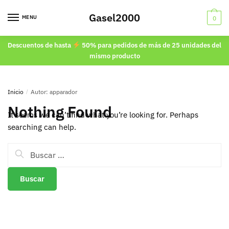
Skip
Skip
Gasel2000
to
to
MENU
0
navigation
content
Descuentos de hasta
50% para pedidos de más de 25 unidades del
mismo producto
Inicio
/
Autor: apparador
Nothing Found
It seems we can’t find what you’re looking for. Perhaps
searching can help.
Buscar: